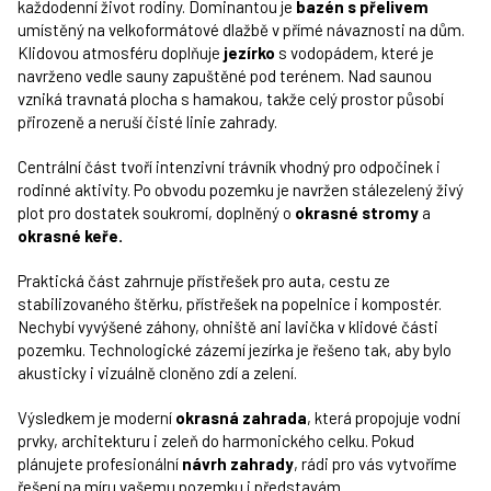
každodenní život rodiny. Dominantou je
bazén s přelivem
umístěný na velkoformátové dlažbě v přímé návaznosti na dům.
Klidovou atmosféru doplňuje
jezírko
s vodopádem, které je
navrženo vedle sauny zapuštěné pod terénem. Nad saunou
vzniká travnatá plocha s hamakou, takže celý prostor působí
přirozeně a neruší čisté linie zahrady.
Centrální část tvoří intenzivní trávník vhodný pro odpočinek i
rodinné aktivity. Po obvodu pozemku je navržen stálezelený živý
plot pro dostatek soukromí, doplněný o
okrasné stromy
a
okrasné keře.
Praktická část zahrnuje přístřešek pro auta, cestu ze
stabilizovaného štěrku, přístřešek na popelnice i kompostér.
Nechybí vyvýšené záhony, ohniště ani lavička v klidové části
pozemku. Technologické zázemí jezírka je řešeno tak, aby bylo
akusticky i vizuálně cloněno zdí a zelení.
Výsledkem je moderní
okrasná zahrada
, která propojuje vodní
prvky, architekturu i zeleň do harmonického celku. Pokud
plánujete profesionální
návrh zahrady
, rádi pro vás vytvoříme
řešení na míru vašemu pozemku i představám.