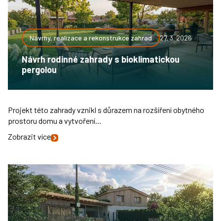
Návrhy, realizace a rekonstrukce zahrad
27. 3. 2026
Návrh rodinné zahrady s bioklimatickou
pergolou
Projekt této zahrady vznikl s důrazem na rozšíření obytného
prostoru domu a vytvoření…
Zobrazit více