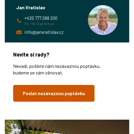
Jan Vratislav
+420 777 288 200
Po - Pá: 8 až 18 hod.
info@janvratislav.cz
Nevíte si rady?
Nevadí, pošlete nám nezávaznou poptávku,
budeme se vám věnovat.
Poslat nezávaznou poptávku