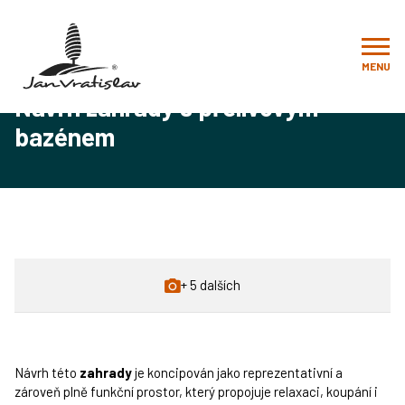
Zahrady od vizualizace až po realizaci
Realizace
Návrhy, realizace a rekonstrukce zahrad
Návrh zahrady s přelivovým bazénem
MENU
Návrh zahrady s přelivovým
bazénem
+ 5 dalších
Návrh této
zahrady
je koncipován jako reprezentativní a
zároveň plně funkční prostor, který propojuje relaxaci, koupání i