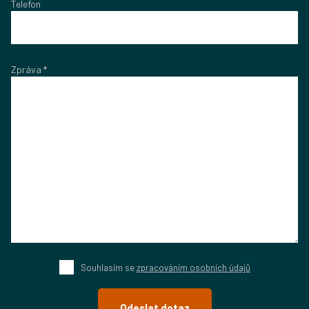
Telefon
Zpráva
*
Souhlasím se
zpracováním osobních údajů
Odeslat dotaz