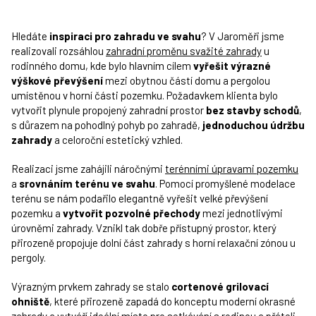
Hledáte
inspiraci pro zahradu ve svahu
? V Jaroměři jsme
realizovali rozsáhlou
zahradní proměnu svažité zahrady
u
rodinného domu, kde bylo hlavním cílem
vyřešit výrazné
výškové převýšení
mezi obytnou částí domu a pergolou
umístěnou v horní části pozemku. Požadavkem klienta bylo
vytvořit plynule propojený zahradní prostor
bez stavby schodů
,
s důrazem na pohodlný pohyb po zahradě,
jednoduchou údržbu
zahrady
a celoroční estetický vzhled.
Realizaci jsme zahájili náročnými
terénními úpravami pozemku
a
srovnáním terénu ve svahu
. Pomocí promyšlené modelace
terénu se nám podařilo elegantně vyřešit velké převýšení
pozemku a
vytvořit pozvolné přechody
mezi jednotlivými
úrovněmi zahrady. Vznikl tak dobře přístupný prostor, který
přirozeně propojuje dolní část zahrady s horní relaxační zónou u
pergoly.
Výrazným prvkem zahrady se stalo
cortenové grilovací
ohniště
, které přirozeně zapadá do konceptu moderní okrasné