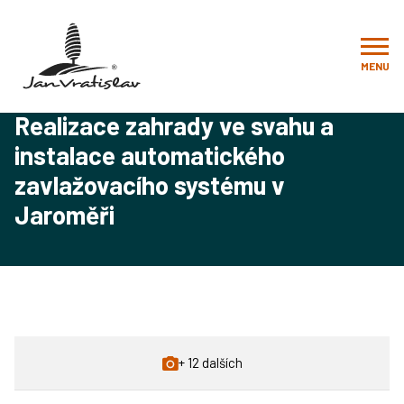
Zahrady od vizualizace až po realizaci
Realizace
Návrhy, realizace a rekonstrukce zahrad
Realizace zahrady ve svahu a instalace automatického
zavlažovacího systému v Jaroměři
MENU
Realizace zahrady ve svahu a
instalace automatického
zavlažovacího systému v
Jaroměři
+ 12 dalších