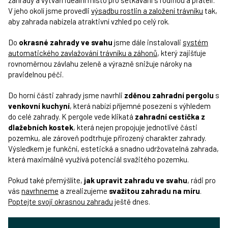
zahrady a vytváří ideální místo pro setkávání s rodinou a přáteli.
V jeho okolí jsme provedli
výsadbu rostlin a založení trávníku
tak,
aby zahrada nabízela atraktivní vzhled po celý rok.
Do
okrasné zahrady ve svahu
jsme dále instalovali
systém
automatického zavlažování trávníku a záhonů
, který zajišťuje
rovnoměrnou závlahu zeleně a výrazně snižuje nároky na
pravidelnou péči.
Do horní části zahrady jsme navrhli
zděnou zahradní pergolu
s
venkovní kuchyní
, která nabízí příjemné posezení s výhledem
do celé zahrady. K pergole vede klikatá
zahradní cestička z
dlažebních kostek
, která nejen propojuje jednotlivé části
pozemku, ale zároveň podtrhuje přirozený charakter zahrady.
Výsledkem je funkční, estetická a snadno udržovatelná zahrada,
která maximálně využívá potenciál svažitého pozemku.
Pokud také přemýšlíte,
jak upravit zahradu ve svahu
, rádi pro
vás
navrhneme
a zrealizujeme
svažitou zahradu na míru
.
Poptejte svoji okrasnou zahradu
ještě dnes.