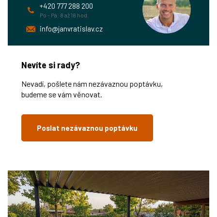
+420 777 288 200
Po - Pá: 8 až 18 hod.
info@janvratislav.cz
Nevíte si rady?
Nevadí, pošlete nám nezávaznou poptávku,
budeme se vám věnovat.
Poslat nezávaznou poptávku