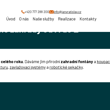
o Z
+420 777 288 200
info@janvratislav.cz
Úvod
O nás
Naše služby
Realizace
Kontakty
me zahrady od A do Z
 celého roku
. Dáváme jim přírodní
zahradní fontány
a
koupací
kturu
,
zavlažovací systémy
a
robotické sekačky
.