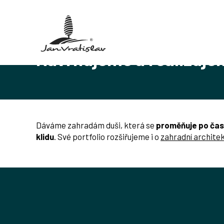
Zahrady od vizualizace až po realizaci
O nás
Navrhujeme a realizujeme zahrady od A d
Navrhujeme a realizuje
Dáváme zahradám duši, která se
proměňuje po čas
klidu
. Své portfolio rozšiřujeme i o
zahradní archite