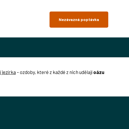
Nezávazná poptávka
 jezírka
– ozdoby, které z každé z nich udělají
oázu